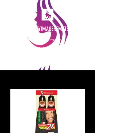
PRETTYIMAGEREMATE
Una gran selección a los
mejores precios
prettyimageremate@gmail.com