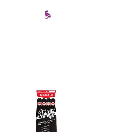
PRETTYIMAGEREMATE
Una gran selección a los
mejores precios
prettyimageremate@gmail.com