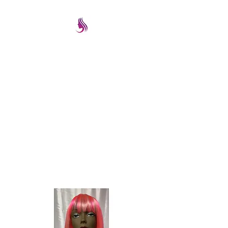
PRETTYIMAGEREMATE
Una gran selección a los
mejores precios
prettyimageremate@gmail.com