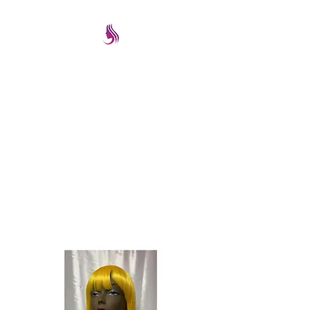
PRETTYIMAGEREMATE
Una gran selección a los
mejores precios
prettyimageremate@gmail.com