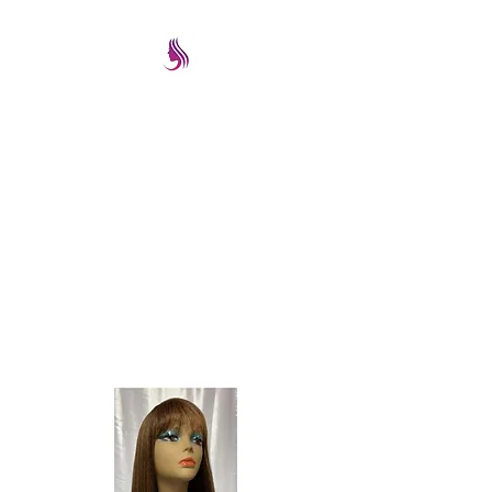
PRETTYIMAGEREMATE
Una gran selección a los
mejores precios
prettyimageremate@gmail.com