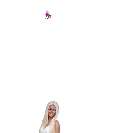
PRETTYIMAGEREMATE
Una gran selección a los
mejores precios
prettyimageremate@gmail.com