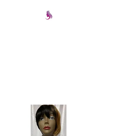
PRETTYIMAGEREMATE
Una gran selección a los
mejores precios
prettyimageremate@gmail.com