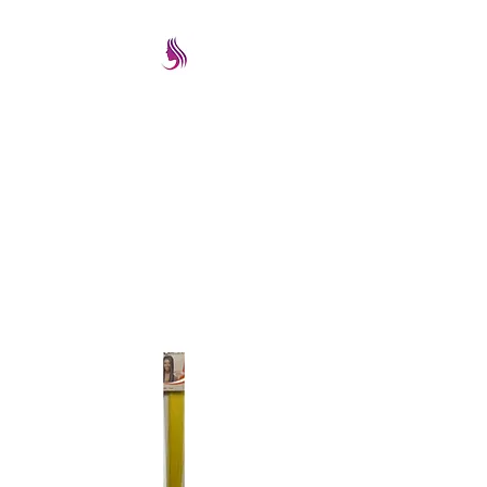
PRETTYIMAGEREMATE
Una gran selección a los
mejores precios
prettyimageremate@gmail.com