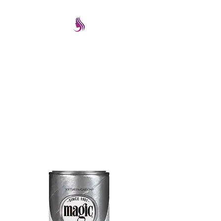
PRETTYIMAGEREMATE
Una gran selección a los
mejores precios
prettyimageremate@gmail.com