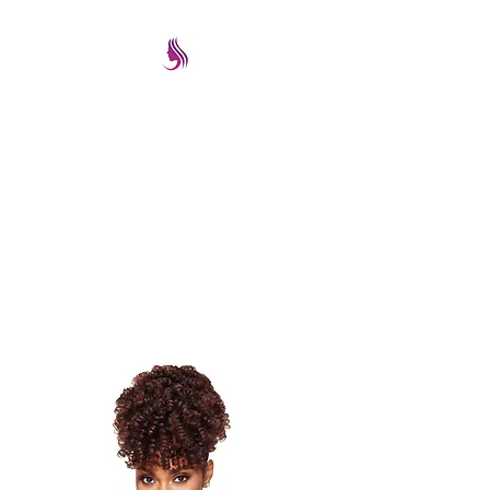
PRETTYIMAGEREMATE
Una gran selección a los
mejores precios
prettyimageremate@gmail.com