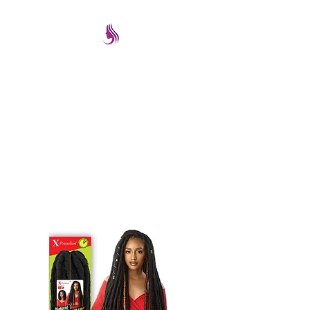
PRETTYIMAGEREMATE
Una gran selección a los
mejores precios
prettyimageremate@gmail.com