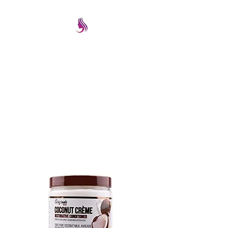
PRETTYIMAGEREMATE
Una gran selección a los
mejores precios
prettyimageremate@gmail.com