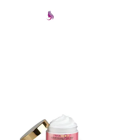
PRETTYIMAGEREMATE
Una gran selección a los
mejores precios
prettyimageremate@gmail.com