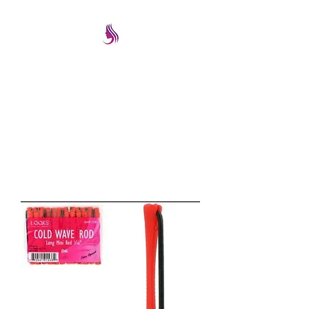
PRETTYIMAGEREMATE
Una gran selección a los
mejores precios
prettyimageremate@gmail.com