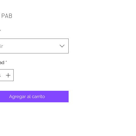
Precio
0 PAB
*
ir
ad
*
Agregar al carrito