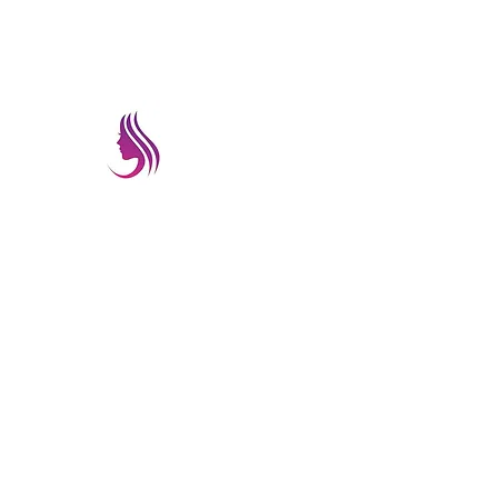
prettyimageremate@gmail.com
PRETTYIMAGEREMATE
Una gran selección a los mejores preci