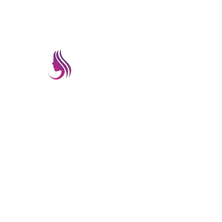
prettyimageremate@gmail.com
PRETTYIMAGEREMATE
Una gran selección a los mejores preci