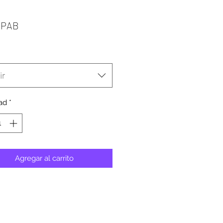
Precio
 PAB
ir
ad
*
Agregar al carrito