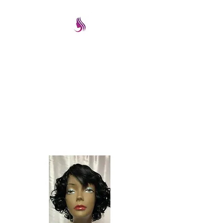
PRETTYIMAGEREMATE
Una gran selección a los
mejores precios
prettyimageremate@gmail.com