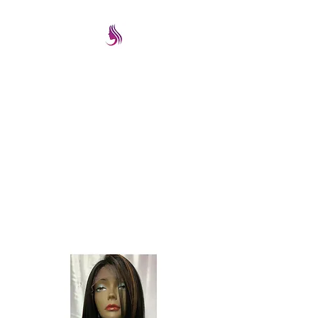
PRETTYIMAGEREMATE
Una gran selección a los
mejores precios
prettyimageremate@gmail.com