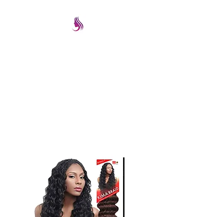
PRETTYIMAGEREMATE
Una gran selección a los
mejores precios
prettyimageremate@gmail.com