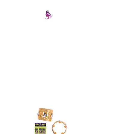
PRETTYIMAGEREMATE
Una gran selección a los
mejores precios
prettyimageremate@gmail.com