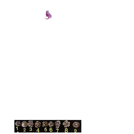
PRETTYIMAGEREMATE
Una gran selección a los
mejores precios
prettyimageremate@gmail.com