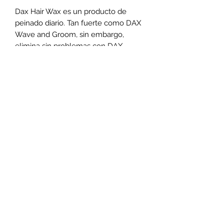
Dax Hair Wax es un producto de 
peinado diario. Tan fuerte como DAX 
Wave and Groom, sin embargo, 
elimina sin problemas con DAX 
Vegetable Oil Shampoo. Funciona 
muy bien para cabello corto. 
Instrucciones: Coloque la cantidad 
deseada de DAX Hair Wax en las 
manos y frote entre las palmas hasta 
que esté pareja. Aplicar sobre el 
cabello limpio, húmedo o seco para 
pinchar, esculpir y crear una 
definición rígida. Usa los dedos para 
crear tu estilo deseado.
©2020
http://www.prettyimagerematepa.com/