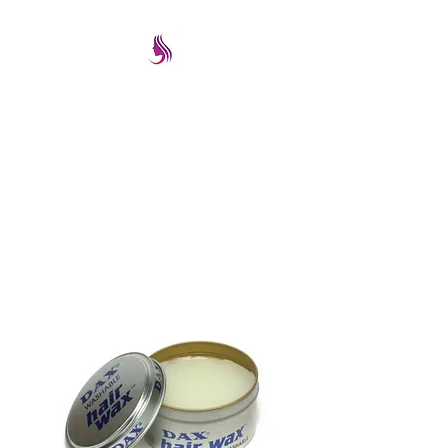
PRETTYIMAGEREMATE
Una gran selección a los
mejores precios
prettyimageremate@gmail.com