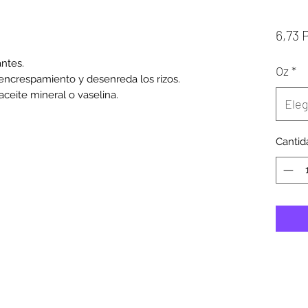
6,73 
ntes.

Oz
*
encrespamiento y desenreda los rizos.

 aceite mineral o vaselina.
Eleg
Cantid