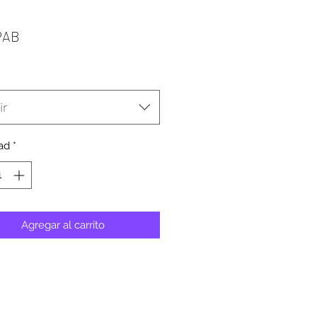
Precio
PAB
ir
ad
*
Agregar al carrito