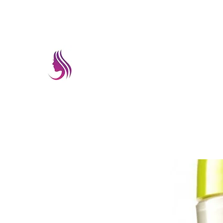
prettyimageremate@gmail.com
PRETTYIMAGEREMATE
Una gran selección a los mejores preci