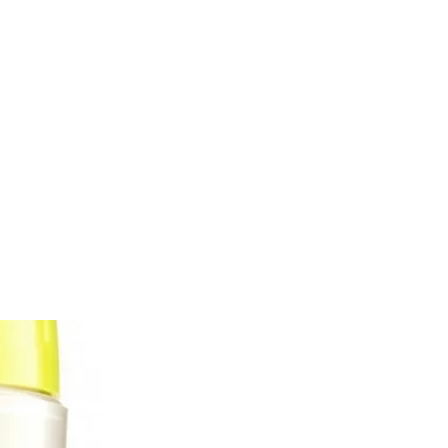
Inicio
products
Braiding
crochet hair
Más