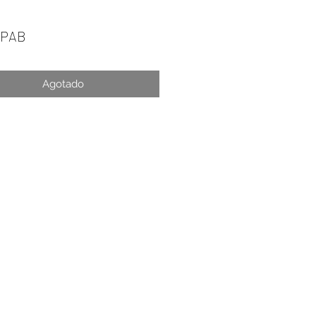
Precio
 PAB
Agotado