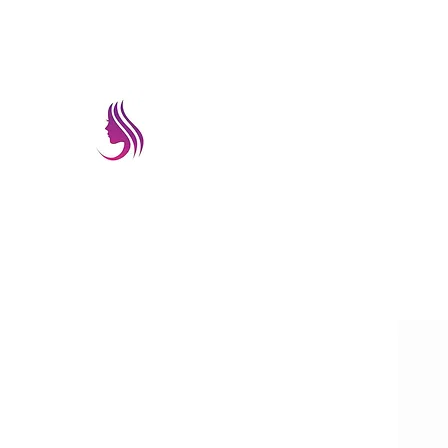
prettyimageremate@gmail.com
PRETTYIMAGEREMATE
Una gran selección a los mejores preci