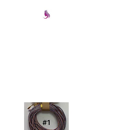
PRETTYIMAGEREMATE
Una gran selección a los
mejores precios
prettyimageremate@gmail.com