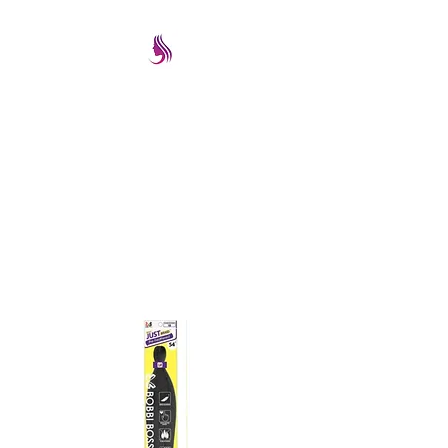
PRETTYIMAGEREMATE
Una gran selección a los
mejores precios
prettyimageremate@gmail.com