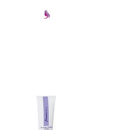
PRETTYIMAGEREMATE
Una gran selección a los
mejores precios
prettyimageremate@gmail.com