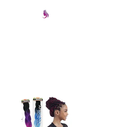
PRETTYIMAGEREMATE
Una gran selección a los
mejores precios
prettyimageremate@gmail.com