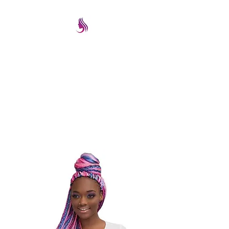
PRETTYIMAGEREMATE
Una gran selección a los
mejores precios
prettyimageremate@gmail.com